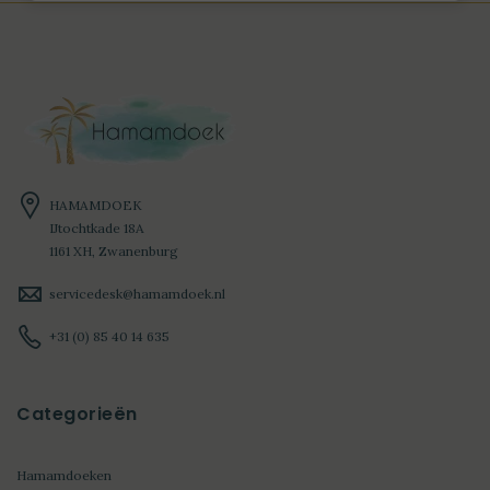
HAMAMDOEK
IJtochtkade 18A
1161 XH, Zwanenburg
servicedesk@hamamdoek.nl
+31 (0) 85 40 14 635
Categorieën
Hamamdoeken