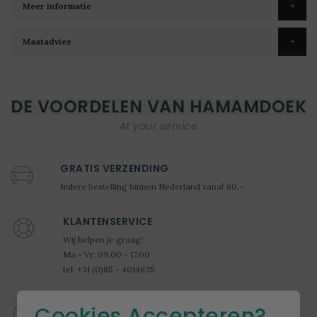
Meer informatie
Maatadvies
DE VOORDELEN VAN HAMAMDOEK
At your service
GRATIS VERZENDING
Iedere bestelling binnen Nederland vanaf 60,-
KLANTENSERVICE
Wij helpen je graag!
Ma - Vr: 09.00 - 17.00
tel: +31 (0)85 - 4014635
100 DAGEN BEDENKTIJD
Cookies Accepteren?