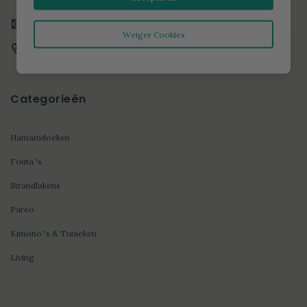
servicedesk@hamamdoek.nl
Weiger Cookies
+31 (0) 85 40 14 635
Categorieën
Hamamdoeken
Fouta 's
Strandlakens
Pareo
Kimono 's & Tunieken
Living