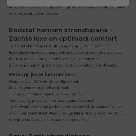
strandlaken, een handgemaakt batik strandlaken of een exotisch
kikoy strandlaken — bij ons ervaar je het verschil van echte ambacht
en hoogwaardige materialen.
Badstof hamam strandlakens –
Zachte luxe en optimaal comfort
De
badstof hamam strandlakens Zennn
combineren de
luchtigheid van een hamamdoek met de absorberende kracht van
badstof. Ideaal voor wie houdt van luxe, zachtheid en
gebruiksgemak — op het strand, bij het zwembad of in de sauna.
Belangrijkste kenmerken:
Gemaakt van 100% hoogwaardig katoen
Sneldrogend en superabsorberend
Lichtgewicht en compact – ideaal voor reizen
Dubbelzijdig geweven voor extra gebruiksgemak
Deze strandlakens zijn perfect voor het strand, de sauna of bij het
zwembad. Dankzij het slimme design blijf je droog en comfortabel,
terwijl het materiaal zacht aanvoelt op de huid.