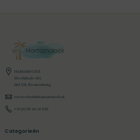
HAMAMDOEK
IJtochtkade 18A
1161 XH, Zwanenburg
servicedesk@hamamdoek.nl
+31 (0) 85 40 14 635
Categorieën