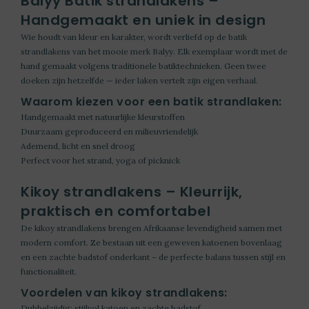
Balyy Batik strandlakens –
Handgemaakt en uniek in design
Wie houdt van kleur en karakter, wordt verliefd op de
batik
strandlakens
van het mooie merk Balyy. Elk exemplaar wordt met de
hand gemaakt volgens traditionele batiktechnieken. Geen twee
doeken zijn hetzelfde — ieder laken vertelt zijn eigen verhaal.
Waarom kiezen voor een batik strandlaken:
Handgemaakt met natuurlijke kleurstoffen
Duurzaam geproduceerd en milieuvriendelijk
Ademend, licht en snel droog
Perfect voor het strand, yoga of picknick
Kikoy strandlakens – Kleurrijk,
praktisch en comfortabel
De
kikoy strandlakens
brengen Afrikaanse levendigheid samen met
modern comfort. Ze bestaan uit een geweven katoenen bovenlaag
en een zachte badstof onderkant – de perfecte balans tussen stijl en
functionaliteit.
Voordelen van kikoy strandlakens:
Dubbelzijdig: stijlvol katoen en zachte badstof