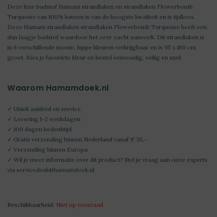
Deze luxe badstof Hamam strandlaken en strandlaken Flowerbomb
Turquoise van 100% katoen is van de hoogste kwaliteit en is tijdloos.
Deze Hamam strandlaken strandlaken Flowerbomb Turquoise heeft een
dun laagje badstof waardoor het zeer zacht aanvoelt. Dit strandlaken is
in 6 verschillende mooie, hippe kleuren verkrijgbaar en is 95 x 180 cm
groot. Kies je favoriete kleur en bestel eenvoudig, veilig en snel.
Waarom Hamamdoek.nl
✓ Uniek aanbod en service
✓ Levering 1-2 werkdagen
✓ 100 dagen bedenktijd
✓ Gratis verzending binnen Nederland vanaf € 35,-
✓ Verzending binnen Europa
✓ Wil je meer informatie over dit product? Stel je vraag aan onze experts
via
servicedesk@hamamdoek.nl
Beschikbaarheid:
Niet op voorraad