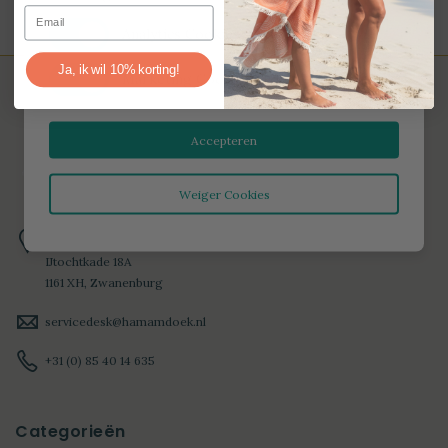
Email
Analytics Cookies
Ja, ik wil 10% korting!
Marketing Cookies
Accepteren
Weiger Cookies
HAMAMDOEK
IJtochtkade 18A
1161 XH, Zwanenburg
servicedesk@hamamdoek.nl
+31 (0) 85 40 14 635
Categorieën