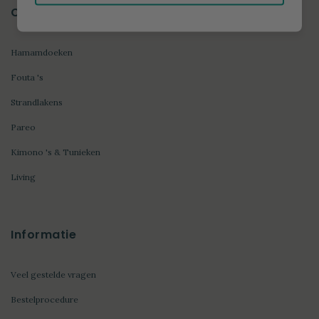
Categorieën
Hamamdoeken
Fouta 's
Strandlakens
Pareo
Kimono 's & Tunieken
Living
Informatie
Veel gestelde vragen
Bestelprocedure