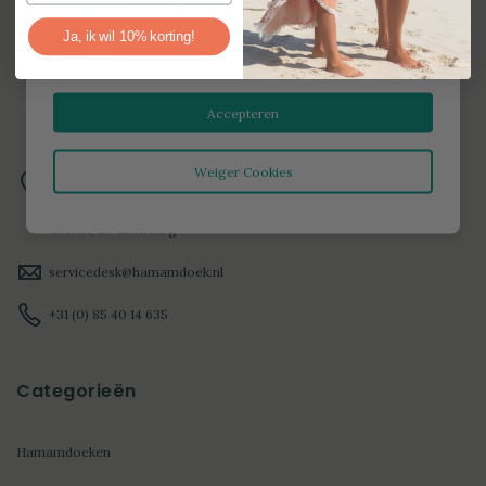
Ja, ik wil 10% korting!
Marketing Cookies
Accepteren
Weiger Cookies
HAMAMDOEK
IJtochtkade 18A
1161 XH, Zwanenburg
servicedesk@hamamdoek.nl
+31 (0) 85 40 14 635
Categorieën
Hamamdoeken