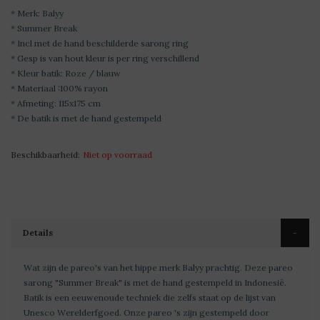
* Merk: Balyy
* Summer Break
* Incl met de hand beschilderde sarong ring
* Gesp is van hout kleur is per ring verschillend
* Kleur batik: Roze / blauw
* Materiaal :100% rayon
* Afmeting: 115x175 cm
* De batik is met de hand gestempeld
Beschikbaarheid:
Niet op voorraad
Details
Wat zijn de pareo's van het hippe merk Balyy prachtig. Deze pareo
sarong "Summer Break" is met de hand gestempeld in Indonesië.
Batik is een eeuwenoude techniek die zelfs staat op de lijst van
Unesco Werelderfgoed. Onze pareo 's zijn gestempeld door