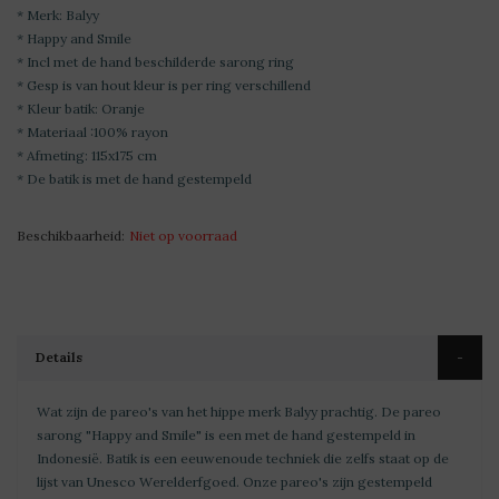
* Merk: Balyy
* Happy and Smile
* Incl met de hand beschilderde sarong ring
* Gesp is van hout kleur is per ring verschillend
* Kleur batik: Oranje
* Materiaal :100% rayon
* Afmeting: 115x175 cm
* De batik is met de hand gestempeld
Beschikbaarheid:
Niet op voorraad
Details
Wat zijn de pareo's van het hippe merk Balyy prachtig. De pareo
sarong "Happy and Smile" is een met de hand gestempeld in
Indonesië. Batik is een eeuwenoude techniek die zelfs staat op de
lijst van Unesco Werelderfgoed. Onze pareo's zijn gestempeld