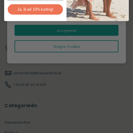
Ja, ik wil 10% korting!
Marketing Cookies
Accepteren
Weiger Cookies
HAMAMDOEK
IJtochtkade 18A
1161 XH, Zwanenburg
servicedesk@hamamdoek.nl
+31 (0) 85 40 14 635
Categorieën
Hamamdoeken
Fouta 's